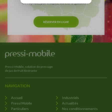
et rapide, participez au zéro gâchis !"
RÉSERVER EN LIGNE
Pressi-Mobile, solution de pressage
de jus de fruit itinérante
NAVIGATION
Accueil
Industriels
Pressi Mobile
Actualités
Particuliers
Nos conditionnements