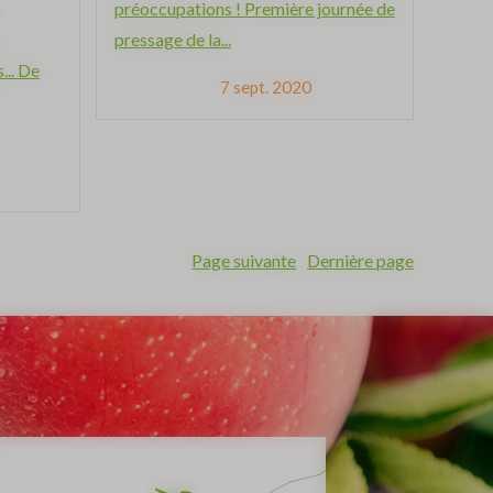
préoccupations ! Première journée de
pressage de la...
... De
7 sept. 2020
Page suivante
Dernière page