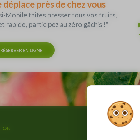
e déplace près de chez vous
i-Mobile faites presser tous vos fruits,
t rapide, participez au zéro gâchis !"
RÉSERVER EN LIGNE
TION