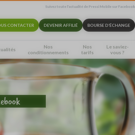
Suivez toute l'actualité de Pressi Mobile sur Facebook
US CONTACTER
DEVENIR AFFILIÉ
BOURSE D’ÉCHANGE
Nos
Nos
Le saviez-
ualités
conditionnements
tarifs
vous ?
acebook