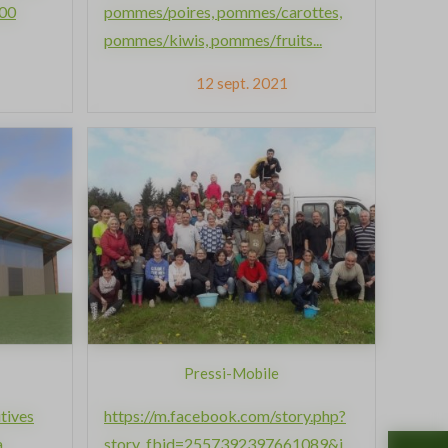
100
pommes/poires, pommes/carottes,
pommes/kiwis, pommes/fruits...
12 sept. 2021
Pressi-Mobile
tives
https://m.facebook.com/story.php?
à
story_fbid=2557392397661089&id=551610558239293