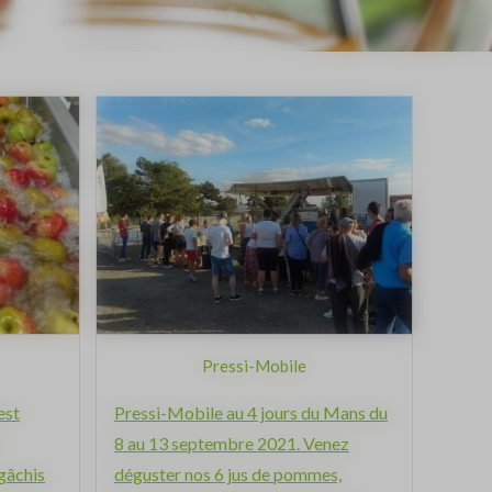
Pressi-Mobile
est
Pressi-Mobile au 4 jours du Mans du
8 au 13 septembre 2021. Venez
 gâchis
déguster nos 6 jus de pommes,