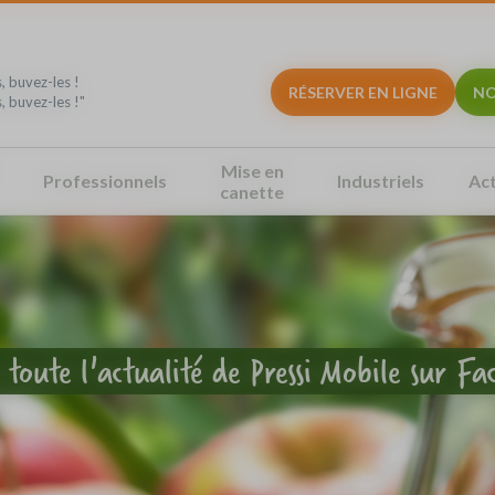
, buvez-les !
RÉSERVER EN LIGNE
NO
, buvez-les !"
Mise en
Professionnels
Industriels
Act
canette
 toute l'actualité de Pressi Mobile sur F