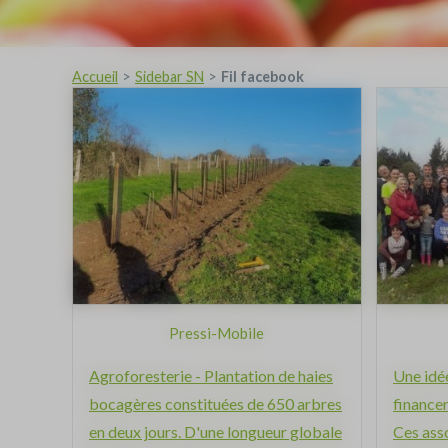
Accueil
Sidebar SN
Fil facebook
Pressi-Mobile
Agroforesterie - Plantation de haies
Une idé
bocagères constituées de 650 arbres
financer
en deux jours. D'une longueur globale
Ces asso