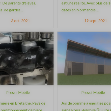
 De parents d'élèves,
est une réalité. Avec plus de 
s, de gardes...
dates en Normandie,...
3 oct. 2021
19 sept. 2021
Pressi-Mobile
Pressi-Mobile
mière en Bretagne, Pays de
Jus de pomme à énergies posi
Conditionnement de bière,
signé Pressi-Mobile😉 Suite 