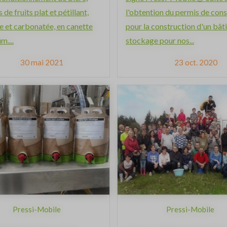
s de fruits plat et pétillant,
l'obtention du permis de cons
e et carbonatée, en canette
pour la construction d'un bât
m....
stockage pour nos...
30 mai 2021
23 oct. 2020
Pressi-Mobile
Pressi-Mobile